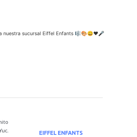
a nuestra sucursal Eiffel Enfants
🎼
🎨
😀
❤
🎤
nito
Yuc.
EIFFEL ENFANTS