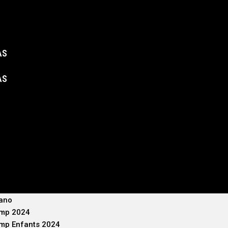
AS
AS
iano
mp 2024
p Enfants 2024